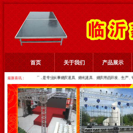
首页
关于我们
产品展示
最新喜讯：
临沂鑫达道具厂，是专业从事婚庆道具、婚礼道具、婚庆用品开发、生产、销