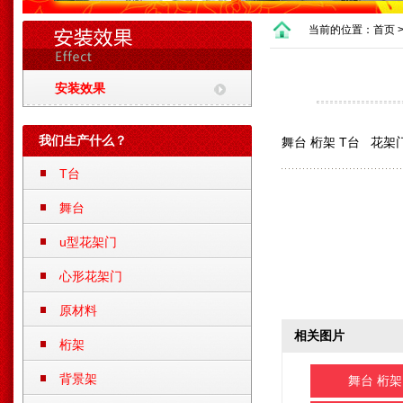
当前的位置：
首页
安装效果
我们生产什么？
舞台 桁架 T台 花架
T台
舞台
u型花架门
心形花架门
原材料
相关图片
桁架
背景架
舞台 桁架