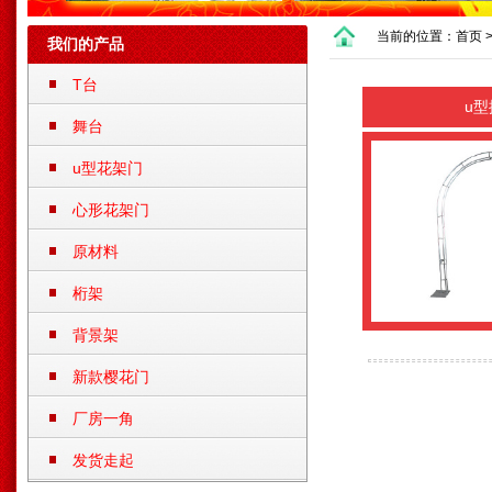
当前的位置：
首页
我们的产品
T台
u型
舞台
u型花架门
心形花架门
原材料
桁架
背景架
新款樱花门
厂房一角
发货走起